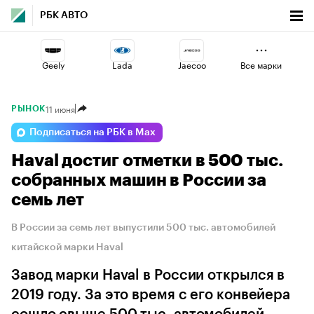
РБК АВТО
Geely
Lada
Jaecoo
Все марки
11 июня
РЫНОК
Haval
Volga
Omoda
Подписаться на РБК в Max
Haval достиг отметки в 500 тыс.
Esteo
Voyah
Changan
собранных машин в России за
семь лет
В России за семь лет выпустили 500 тыс. автомобилей
китайской марки Haval
Завод марки Haval в России открылся в
2019 году. За это время с его конвейера