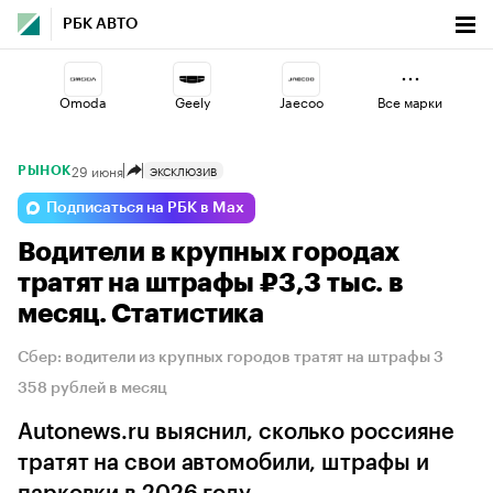
РБК АВТО
Omoda
Geely
Jaecoo
Все марки
29 июня
ЭКСКЛЮЗИВ
РЫНОК
Haval
Volga
Voyah
Подписаться на РБК в Max
Водители в крупных городах
Changan
Lada
Esteo
тратят на штрафы ₽3,3 тыс. в
месяц. Статистика
Сбер: водители из крупных городов тратят на штрафы 3
358 рублей в месяц
Autonews.ru выяснил, сколько россияне
тратят на свои автомобили, штрафы и