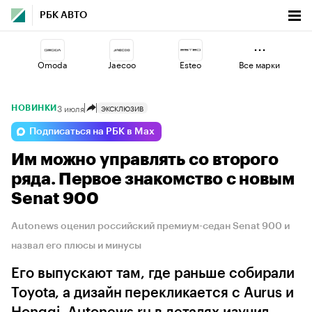
РБК АВТО
Omoda
Jaecoo
Esteo
Все марки
3 июля
ЭКСКЛЮЗИВ
НОВИНКИ
Volga
Haval
Voyah
Подписаться на РБК в Max
Им можно управлять со второго
Changan
Geely
Lada
ряда. Первое знакомство с новым
Senat 900
Autonews оценил российский премиум-седан Senat 900 и
назвал его плюсы и минусы
Его выпускают там, где раньше собирали
Toyota, а дизайн перекликается с Aurus и