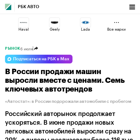
РБК АВТО
Haval
Geely
Lada
Все марки
6 июля
РЫНОК
Omoda
Esteo
Volga
Подписаться на РБК в Max
В России продажи машин
Changan
Voyah
Jaecoo
выросли вместе с ценами. Семь
ключевых автотрендов
«Автостат»: в России подорожали автомобили с пробегом
Российский авторынок продолжает
ускоряться. В июне продажи новых
легковых автомобилей выросли сразу на