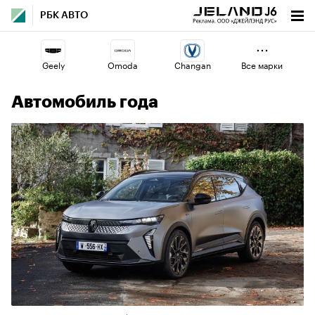
РБК АВТО
Geely
Omoda
Changan
Все марки
Автомобиль года
Volga
Esteo
Jaecoo
Haval
Voyah
Lada