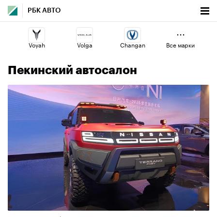
РБК АВТО
Voyah
Volga
Changan
Все марки
6
Пекинский автосалон
Geely
Esteo
Omoda
Haval
Lada
Jaecoo