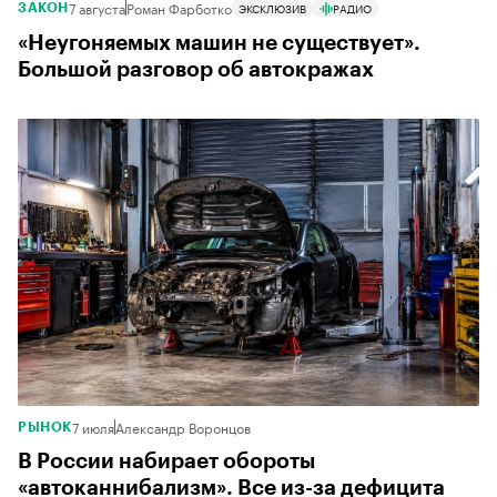
7 августа
Роман Фарботко
ЭКСКЛЮЗИВ
РАДИО
ЗАКОН
«Неугоняемых машин не существует».
Большой разговор об автокражах
7 июля
Александр Воронцов
РЫНОК
В России набирает обороты
«автоканнибализм». Все из-за дефицита