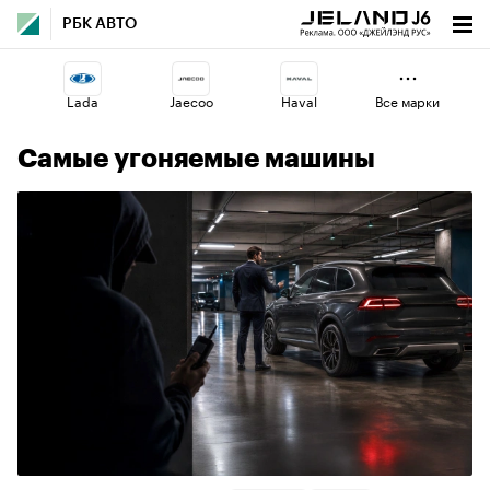
РБК АВТО
Lada
Jaecoo
Haval
Все марки
Самые угоняемые машины
Volga
Omoda
Changan
Esteo
Voyah
Geely