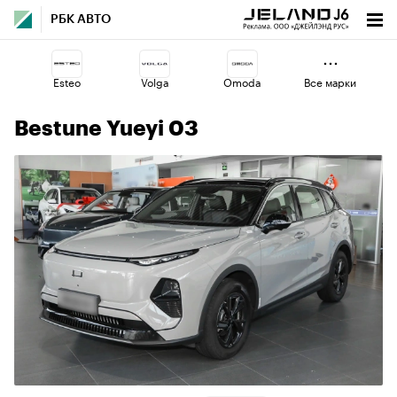
РБК АВТО
Esteo
Volga
Omoda
Все марки
Bestune Yueyi 03
Voyah
Changan
Jaecoo
Haval
Geely
Lada