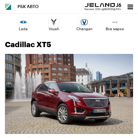
РБК АВТО
Lada
Voyah
Changan
Все марки
7
Cadillac XT5
Haval
Volga
Geely
Esteo
Jaecoo
Omoda