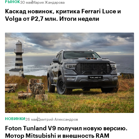
30 мая
Мария Жандарова
РЫНОК
Каскад новинок, критика Ferrari Luce и
Volga от ₽2,7 млн. Итоги недели
26 мая
Дмитрий Александров
НОВИНКИ
Foton Tunland V9 получил новую версию.
Мотор Mitsubishi и внешность RAM