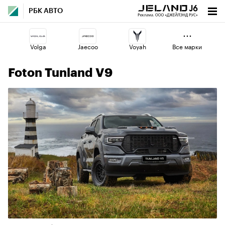
РБК АВТО
Volga
Jaecoo
Voyah
Все марки
Foton Tunland V9
Lada
Changan
Esteo
Omoda
Geely
Haval