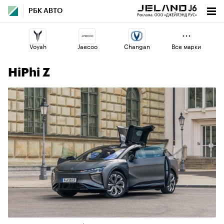
РБК АВТО
Voyah
Jaecoo
Changan
Все марки
HiPhi Z
Haval
Volga
Geely
Lada
Omoda
Esteo