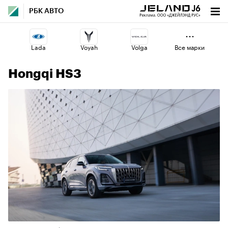
РБК АВТО
Lada
Voyah
Volga
Все марки
Hongqi HS3
Esteo
Geely
Haval
Jaecoo
Changan
Omoda