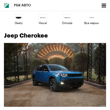
РБК АВТО
Geely
Haval
Omoda
Все марки
Jeep Cherokee
Esteo
Lada
Volga
Jaecoo
Voyah
Changan