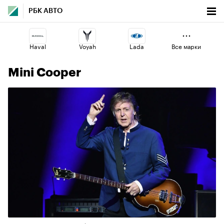
РБК АВТО
Haval
Voyah
Lada
Все марки
Mini Cooper
Geely
Changan
Jaecoo
Omoda
Esteo
Volga