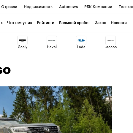
Отрасли
Недвижимость
Autonews
РБК Компании
Телека
РБК Life
Тренды
Визионеры
Национальные проекты
Г
-х
Что там у них
Рейтинги
Большой пробег
Закон
Новости
ия
Кредитные рейтинги
Франшизы
Газета
Спецпроекты 
Geely
Haval
Lada
Jaecoo
Экономика
Бизнес
Технологии и медиа
Финансы
Рынок н
so