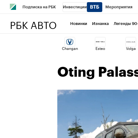
Подписка на РБК
Инвестиции
Мероприятия
РБК АВТО
Школа управления РБК
РБК Образование
РБК Курсы
Новинки
Изнанка
Легенды 90
РБК Бизнес-среда
Дискуссионный клуб
Исследован
Changan
Esteo
Volga
Спецпроекты
Проверка контрагентов
Политика
Oting Palas