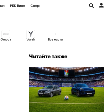
нал
РБК Вино
Спорт
ород
Стиль
Крипто
СПб
Конференции СПб
Omoda
Voyah
Все марки
аличной валюты
Читайте также