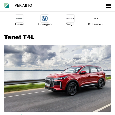
РБК АВТО
Haval
Changan
Volga
Все марки
Tenet T4L
Jaecoo
Voyah
Geely
Omoda
Lada
Esteo