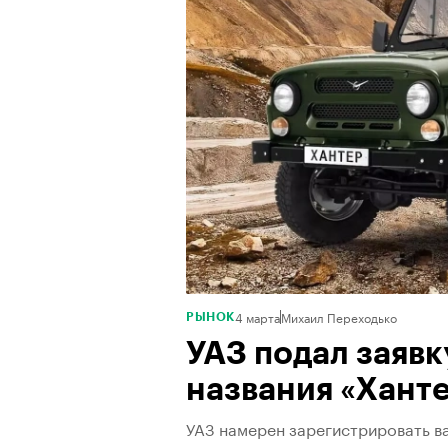
4 марта
Михаил Переходько
РЫНОК
УАЗ подал заявк
названия «Ханте
УАЗ намерен зарегистрировать ва