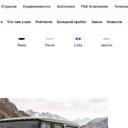
Отрасли
Недвижимость
Autonews
РБК Компании
Телека
РБК Life
Тренды
Визионеры
Национальные проекты
Г
-х
Что там у них
Рейтинги
Большой пробег
Закон
Новости
ия
Кредитные рейтинги
Франшизы
Газета
Спецпроекты 
Geely
Haval
Lada
Jaecoo
Экономика
Бизнес
Технологии и медиа
Финансы
Рынок н