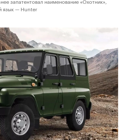
анее запатентовал наименование «Охотник»,
й язык — Hunter