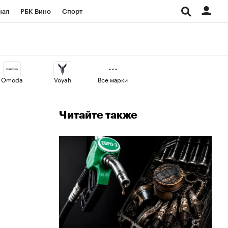
нал
РБК Вино
Спорт
ород
Стиль
Крипто
СПб
Конференции СПб
Omoda
Voyah
Все марки
аличной валюты
Читайте также