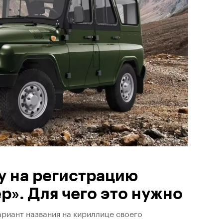
у на регистрацию
р». Для чего это нужно
риант названия на кириллице своего