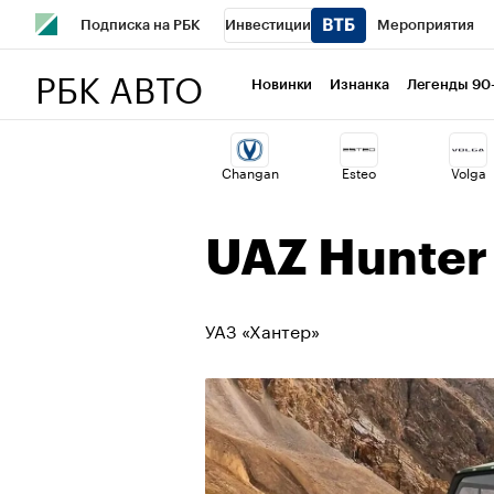
Подписка на РБК
Инвестиции
Мероприятия
РБК АВТО
Школа управления РБК
РБК Образование
РБК Курсы
Новинки
Изнанка
Легенды 90
РБК Бизнес-среда
Дискуссионный клуб
Исследован
Changan
Esteo
Volga
Спецпроекты
Проверка контрагентов
Политика
UAZ Hunter
УАЗ «Хантер»