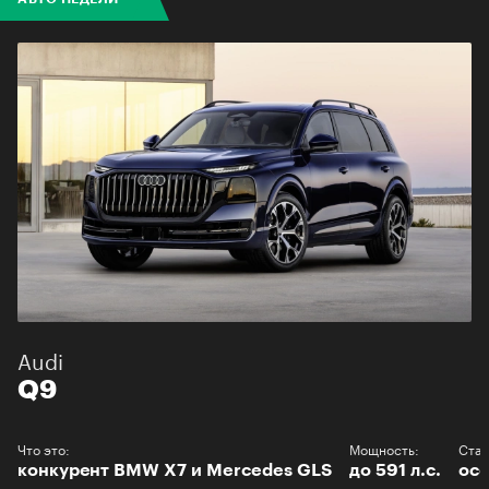
Audi
Q9
Что это:
Мощность:
Стар
конкурент BMW X7 и Mercedes GLS
до 591 л.с.
осе