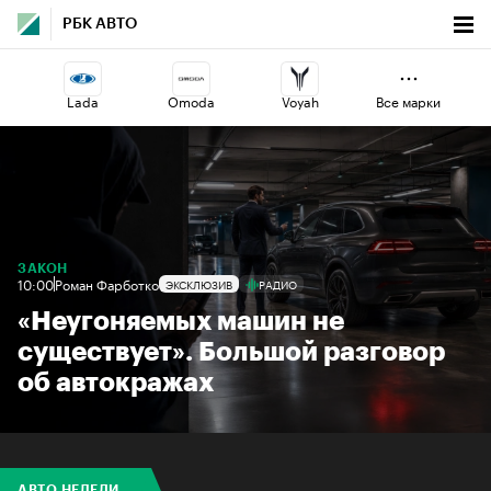
РБК АВТО
Lada
Omoda
Voyah
Все марки
Jaecoo
Esteo
Changan
Geely
Haval
Volga
ЗАКОН
10:00
Роман Фарботко
ЭКСКЛЮЗИВ
РАДИО
«Неугоняемых машин не
существует». Большой разговор
об автокражах
АВТО НЕДЕЛИ