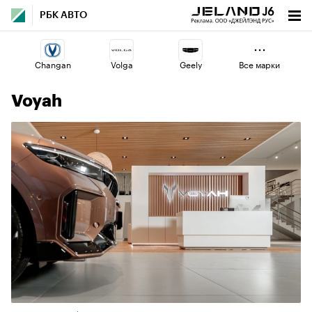
РБК АВТО
Changan
Volga
Geely
Все марки
Voyah
Esteo
Voyah
Lada
Omoda
Jaecoo
Haval