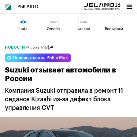
РБК АВТО
Lada
Omoda
Jaecoo
Все марки
25 июля 2018
НОВОСТИ
Esteo
Voyah
Haval
Подписаться на РБК в Max
Suzuki отзывает автомобили в
Volga
Geely
Changan
России
Компания Suzuki отправила в ремонт 11
седанов Kizashi из-за дефект блока
управления CVT