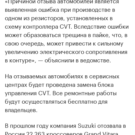
«Причиной отзыва автомобилей является
выявленная ошибка при производстве в
одном из резисторов, установленных в
схему контроллера CVT. Вследствие ошибки
может образоваться трещина в пайке, что, в
свою очередь, может привести к сильному
увеличению электрического сопротивления
в контуре», — объяснили в ведомстве.
На отзываемых автомобилях в сервисных
центрах будет проведена замена блока
управления CVT. Все ремонтные работы
будут осуществляться бесплатно для
владельцев.
В прошлом году компания Suzuki отозвала в
России 22 263 кроссоверов Grand Vitara.
00:00
/
00:00