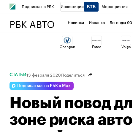
Подписка на РБК
Инвестиции
Мероприятия
РБК АВТО
Школа управления РБК
РБК Образование
РБК Курсы
Новинки
Изнанка
Легенды 90
РБК Бизнес-среда
Дискуссионный клуб
Исследован
Changan
Esteo
Volga
Спецпроекты
Проверка контрагентов
Политика
13 февраля 2020
Поделиться
СТАТЬИ
Подписаться на РБК в Max
Новый повод дл
зоне риска авт