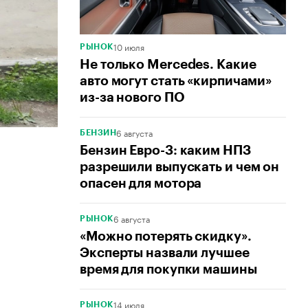
10 июля
РЫНОК
Не только Mercedes. Какие
авто могут стать «кирпичами»
из-за нового ПО
6 августа
БЕНЗИН
Бензин Евро-3: каким НПЗ
разрешили выпускать и чем он
опасен для мотора
6 августа
РЫНОК
«Можно потерять скидку».
Эксперты назвали лучшее
время для покупки машины
14 июля
РЫНОК