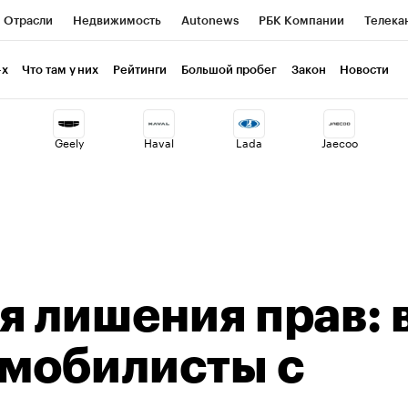
Отрасли
Недвижимость
Autonews
РБК Компании
Телека
РБК Life
Тренды
Визионеры
Национальные проекты
Г
-х
Что там у них
Рейтинги
Большой пробег
Закон
Новости
ия
Кредитные рейтинги
Франшизы
Газета
Спецпроекты 
Geely
Haval
Lada
Jaecoo
Экономика
Бизнес
Технологии и медиа
Финансы
Рынок н
я лишения прав: 
омобилисты с