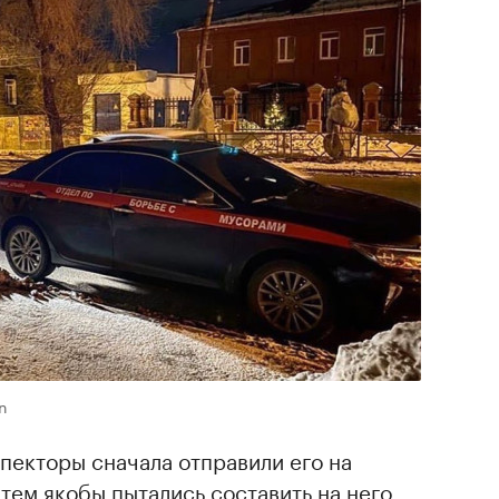
n
спекторы сначала отправили его на
атем якобы пытались составить на него