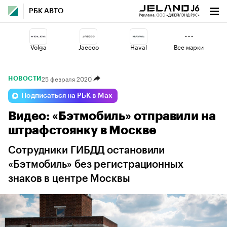
РБК АВТО
Volga
Jaecoo
Haval
Все марки
25 февраля 2020
НОВОСТИ
Esteo
Changan
Geely
Подписаться на РБК в Max
Видео: «Бэтмобиль» отправили на
Voyah
Omoda
Lada
штрафстоянку в Москве
Сотрудники ГИБДД остановили
«Бэтмобиль» без регистрационных
знаков в центре Москвы