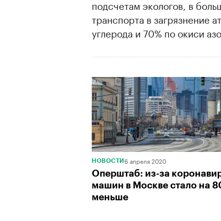
подсчетам экологов, в боль
транспорта в загрязнение а
углерода и 70% по окиси азо
00:00
/
00:00
6 апреля 2020
НОВОСТИ
Оперштаб: из-за коронави
машин в Москве стало на 
меньше