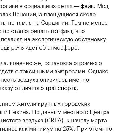
ролики в социальных сетях —
фейк
. Мол,
налах Венеции, а плещущиеся около
ы не там, а на Сардинии. Тем не менее
не стал отрицать тот факт, что
 повлиял на экологическую обстановку
редь речь идет об атмосфере.
ла, конечно же, остановка огромного
одств с токсичными выбросами. Однако
нность воздуха снизилась именно
тказу от
личного транспорта
.
ением жители крупных городских
я и Пекина. По данным местного Центра
чистого воздуха (CREA), к началу марта
ились как минимум на 25%. При этом, по