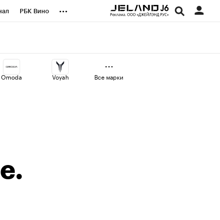
...
нал
РБК Вино
оекты
Город
а
Omoda
Voyah
Все марки
е.