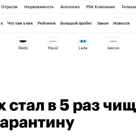
Отрасли
Недвижимость
Autonews
РБК Компании
Телека
РБК Курсы
РБК Life
Тренды
Визионеры
Национальные пр
-х
Что там у них
Рейтинги
Большой пробег
Закон
Новости
клуб
Исследования
Кредитные рейтинги
Франшизы
Газет
Geely
Haval
Lada
Jaecoo
Проверка контрагентов
Политика
Экономика
Бизнес
ты
 стал в 5 раз чищ
карантину