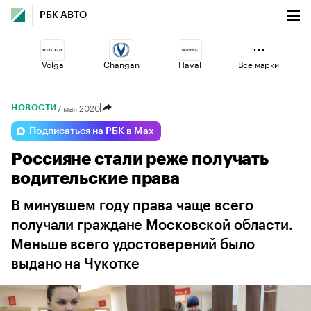
РБК АВТО
Volga
Changan
Haval
Все марки
7 мая 2020
НОВОСТИ
Voyah
Geely
Esteo
Подписаться на РБК в Max
Россияне стали реже получать
Omoda
Jaecoo
Lada
водительские права
В минувшем году права чаще всего
получали граждане Московской области.
Меньше всего удостоверений было
выдано на Чукотке