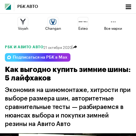
РБК АВТО
Voyah
Changan
Esteo
Все марки
21 октября 2020
РБК И АВИТО АВТО
Lada
Geely
Haval
Подписаться на РБК в Max
Как выгодно купить зимние шины:
Volga
Jaecoo
Omoda
5 лайфхаков
Экономия на шиномонтаже, хитрости при
выборе размера шин, авторитетные
сравнительные тесты — разбираемся в
нюансах выбора и покупки зимней
резины на Авито Авто