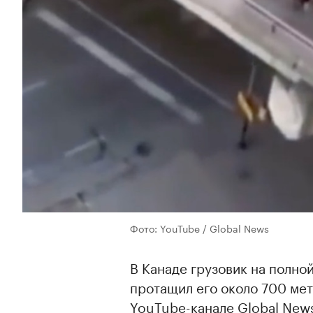
Фото: YouTube / Global News
В Канаде грузовик на полной
протащил его около 700 мет
YouTube-канале Global New