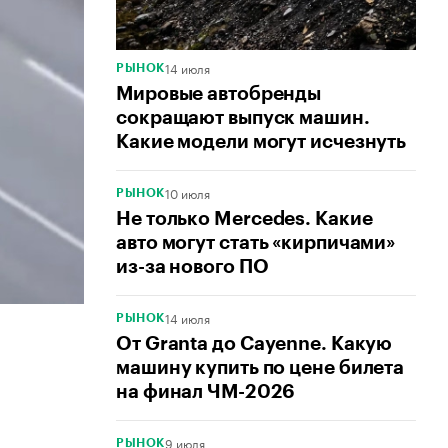
14 июля
РЫНОК
Мировые автобренды
сокращают выпуск машин.
Какие модели могут исчезнуть
10 июля
РЫНОК
Не только Mercedes. Какие
авто могут стать «кирпичами»
из-за нового ПО
14 июля
РЫНОК
От Granta до Cayenne. Какую
машину купить по цене билета
на финал ЧМ-2026
9 июля
РЫНОК