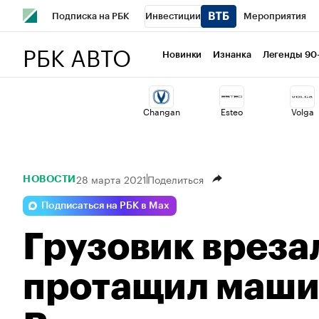
Подписка на РБК
Инвестиции
Мероприятия
РБК АВТО
Школа управления РБК
РБК Образование
РБК Курсы
Новинки
Изнанка
Легенды 90
РБК Бизнес-среда
Дискуссионный клуб
Исследован
Changan
Esteo
Volga
Спецпроекты
Проверка контрагентов
Политика
28 марта 2021
Поделиться
НОВОСТИ
Подписаться на РБК в Max
Грузовик врезал
протащил маши