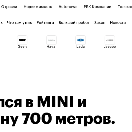
Отрасли
Недвижимость
Autonews
РБК Компании
Телека
РБК Life
Тренды
Визионеры
Национальные проекты
Г
-х
Что там у них
Рейтинги
Большой пробег
Закон
Новости
ия
Кредитные рейтинги
Франшизы
Газета
Спецпроекты 
Geely
Haval
Lada
Jaecoo
Экономика
Бизнес
Технологии и медиа
Финансы
Рынок н
ся в MINI и
ну 700 метров.