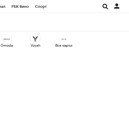
нал
РБК Вино
Спорт
ород
Стиль
Крипто
СПб
Конференции СПб
Omoda
Voyah
Все марки
аличной валюты