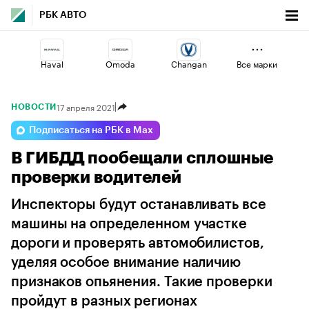
РБК АВТО
Haval
Omoda
Changan
Все марки
17 апреля 2021
НОВОСТИ
Volga
Voyah
Esteo
Подписаться на РБК в Max
В ГИБДД пообещали сплошные
Lada
Jaecoo
Geely
проверки водителей
Инспекторы будут останавливать все
машины на определенном участке
дороги и проверять автомобилистов,
уделяя особое внимание наличию
признаков опьянения. Такие проверки
пройдут в разных регионах