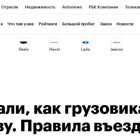
Отрасли
Недвижимость
Autonews
РБК Компании
Телека
РБК Life
Тренды
Визионеры
Национальные проекты
Г
-х
Что там у них
Рейтинги
Большой пробег
Закон
Новости
ия
Кредитные рейтинги
Франшизы
Газета
Спецпроекты 
Geely
Haval
Lada
Jaecoo
Экономика
Бизнес
Технологии и медиа
Финансы
Рынок н
али, как грузови
ву. Правила въез