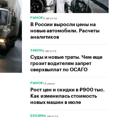
5 августа
РЫНОК
В России выросли цены на
новые автомобили. Расчеты
аналитиков
6 августа
ЗАКОН
Суды и новые траты. Чем еще
грозит водителям запрет
сверхвыплат по ОСАГО
13 июля
РЫНОК
Рост цен и скидки в ₽900 тыс.
Как изменилась стоимость
новых машин в июле
6 августа
БЕНЗИН