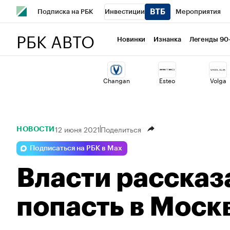
Подписка на РБК
Инвестиции
Мероприятия
РБК АВТО
Школа управления РБК
РБК Образование
РБК Курсы
Новинки
Изнанка
Легенды 90
РБК Бизнес-среда
Дискуссионный клуб
Исследован
Changan
Esteo
Volga
Спецпроекты
Проверка контрагентов
Политика
12 июня 2021
Поделиться
НОВОСТИ
Подписаться на РБК в Max
Власти рассказ
попасть в Моск