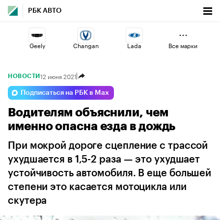
РБК АВТО
Geely
Changan
Lada
Все марки
12 июня 2021
НОВОСТИ
Volga
Omoda
Esteo
Подписаться на РБК в Max
Водителям объяснили, чем
Haval
Jaecoo
Voyah
именно опасна езда в дождь
При мокрой дороге сцепление с трассой
ухудшается в 1,5-2 раза — это ухудшает
устойчивость автомобиля. В еще большей
степени это касается мотоцикла или
скутера