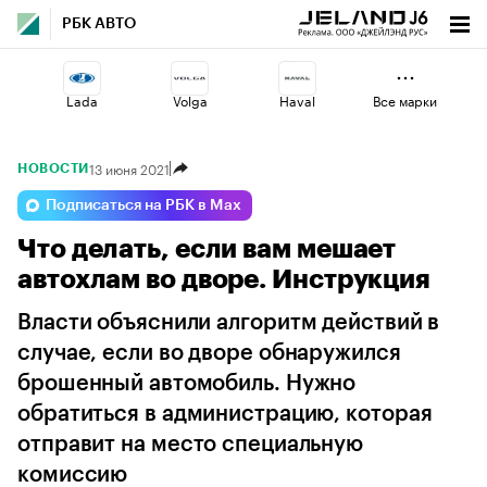
РБК АВТО
Lada
Volga
Haval
Все марки
13 июня 2021
НОВОСТИ
Esteo
Changan
Omoda
Подписаться на РБК в Max
Что делать, если вам мешает
Jaecoo
Geely
Voyah
автохлам во дворе. Инструкция
Власти объяснили алгоритм действий в
случае, если во дворе обнаружился
брошенный автомобиль. Нужно
обратиться в администрацию, которая
отправит на место специальную
комиссию