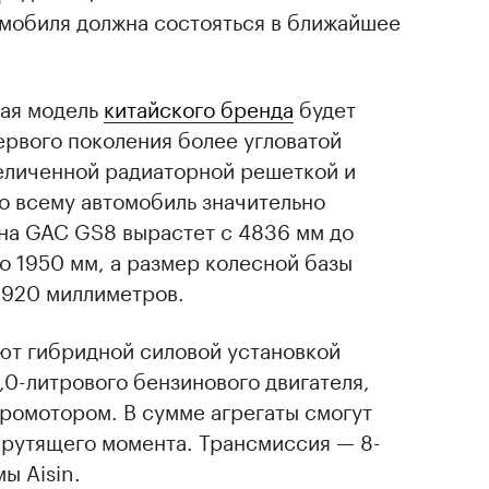
мобиля должна состояться в ближайшее
кая модель
китайского бренда
будет
ервого поколения более угловатой
еличенной радиаторной решеткой и
о всему автомобиль значительно
ина GAC GS8 вырастет с 4836 мм до
о 1950 мм, а размер колесной базы
2920 миллиметров.
т гибридной силовой установкой
,0-литрового бензинового двигателя,
ромотором. В сумме агрегаты смогут
 крутящего момента. Трансмиссия — 8-
ы Aisin.