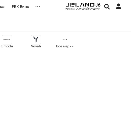
...
нал
РБК Вино
оекты
Город
а
Omoda
Voyah
Все марки