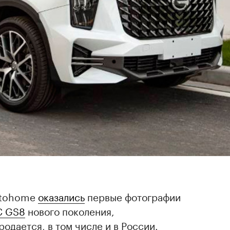
utohome
оказались
первые фотографии
C GS8
нового поколения,
одается, в том числе и в России.