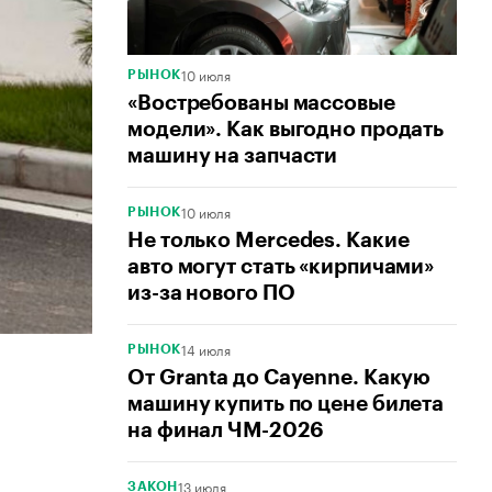
10 июля
РЫНОК
«Востребованы массовые
модели». Как выгодно продать
машину на запчасти
10 июля
РЫНОК
Не только Mercedes. Какие
авто могут стать «кирпичами»
из-за нового ПО
14 июля
РЫНОК
От Granta до Cayenne. Какую
машину купить по цене билета
на финал ЧМ-2026
13 июля
ЗАКОН