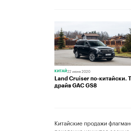
00:00
/
00:00
22 июня 2020
КИТАЙ
Land Cruiser по-китайски. Т
драйв GAC GS8
Китайские продажи флагман
поколения начнутся осенью