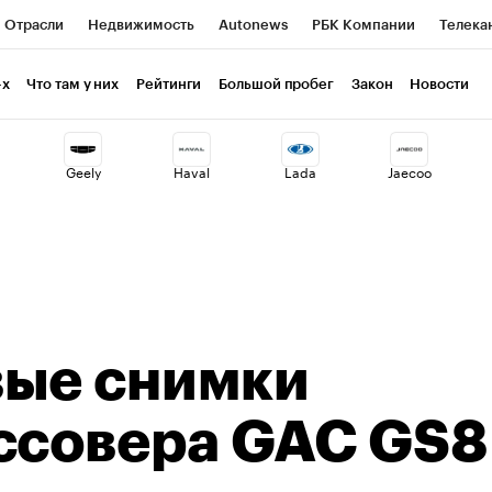
Отрасли
Недвижимость
Autonews
РБК Компании
Телека
РБК Курсы
РБК Life
Тренды
Визионеры
Национальные пр
-х
Что там у них
Рейтинги
Большой пробег
Закон
Новости
клуб
Исследования
Кредитные рейтинги
Франшизы
Газет
Geely
Haval
Lada
Jaecoo
Проверка контрагентов
Политика
Экономика
Бизнес
ты
вые снимки
ссовера GAC GS8