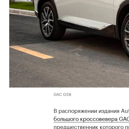
GAC GS8
В распоряжении издания A
большого кроссовевера GA
предшественник которого пр