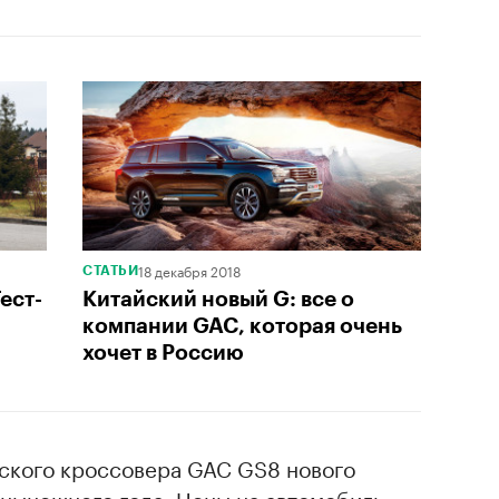
18 декабря 2018
СТАТЬИ
ест-
Китайский новый G: все о
компании GAC, которая очень
хочет в Россию
ского кроссовера GAC GS8 нового
 нынешнего года. Цены на автомобиль