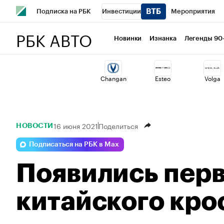
Подписка на РБК
Инвестиции
Мероприятия
РБК АВТО
Спорт
Школа управления РБК
РБК Образование
Новинки
Изнанка
Легенды 90
Стиль
Крипто
РБК Бизнес-среда
Дискуссионный 
Changan
Esteo
Volga
Спецпроекты СПб
Конференции СПб
Спецпроекты
Технологии и медиа
Финансы
Рынок наличной валю
16 июня 2021
Поделиться
НОВОСТИ
Подписаться на РБК в Max
Появились пер
китайского кро