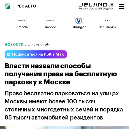
РБК АВТО
Omoda
Jaecoo
Changan
Все марки
6 июля 2021
НОВОСТИ
Voyah
Volga
Esteo
Подписаться на РБК в Max
Власти назвали способы
Haval
Geely
Lada
получения права на бесплатную
парковку в Москве
Право бесплатно парковаться на улицах
Москвы имеют более 100 тысяч
столичных многодетных семей и порядка
85 тысяч автомобилей резидентов.