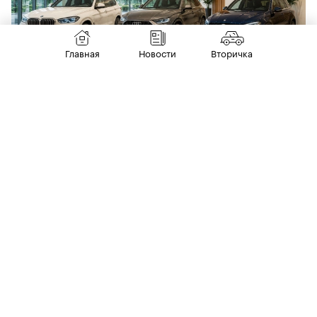
Главная
Новости
Вторичка
14 июля
РЫНОК
В России взлетели продажи машин
«немецкой тройки». В лидерах BMW