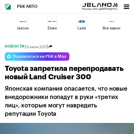
РБК АВТО
Jaecoo
Esteo
Lada
Все марки
23 июля 2021
НОВОСТИ
Volga
Omoda
Geely
Подписаться на РБК в Max
Toyota запретила перепродавать
Haval
Changan
Voyah
новый Land Cruiser 300
Японская компания опасается, что новые
внедорожники попадут в руки «третих
лиц», которые могут навредить
репутации Toyota