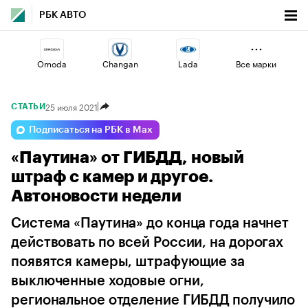
РБК АВТО
Omoda
Changan
Lada
Все марки
25 июля 2021
СТАТЬИ
Esteo
Geely
Jaecoo
Подписаться на РБК в Max
«Паутина» от ГИБДД, новый
Voyah
Haval
Volga
штраф с камер и другое.
Автоновости недели
Система «Паутина» до конца года начнет
действовать по всей России, на дорогах
появятся камеры, штрафующие за
выключенные ходовые огни,
региональное отделение ГИБДД получило