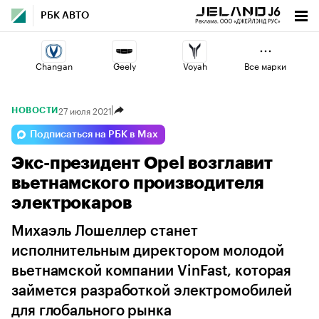
РБК АВТО
Changan
Geely
Voyah
Все марки
27 июля 2021
НОВОСТИ
Omoda
Haval
Jaecoo
Подписаться на РБК в Max
Экс-президент Opel возглавит
Esteo
Volga
Lada
вьетнамского производителя
электрокаров
Михаэль Лошеллер станет
исполнительным директором молодой
вьетнамской компании VinFast, которая
займется разработкой электромобилей
для глобального рынка