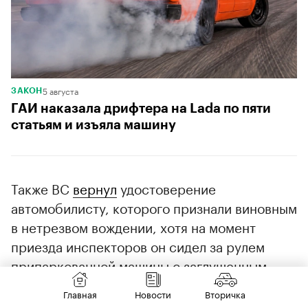
5 августа
ЗАКОН
ГАИ наказала дрифтера на Lada по пяти
статьям и изъяла машину
Также ВС
вернул
удостоверение
автомобилисту, которого признали виновным
в нетрезвом вождении, хотя на момент
приезда инспекторов он сидел за рулем
припаркованной машины с заглушенным
двигателем. Инспекторы не зафиксировали
Главная
Новости
Вторичка
сам факт движения автомобиля и не