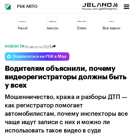
РБК АВТО
Haval
Jaecoo
Esteo
Все марки
10 августа 2021
НОВОСТИ
Volga
Changan
Omoda
Подписаться на РБК в Max
Водителям объяснили, почему
Lada
Geely
Voyah
видеорегистраторы должны быть
у всех
Мошенничество, кража и разборы ДТП —
как регистратор помогает
автомобилистам, почему инспекторы все
чаще ищут записи с них и можно ли
использовать такое видео в суде