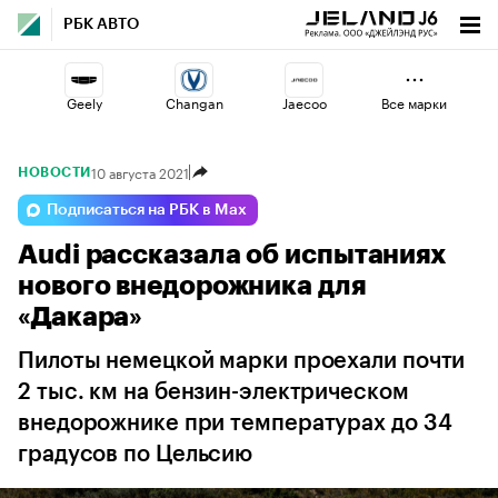
РБК АВТО
Geely
Changan
Jaecoo
Все марки
10 августа 2021
НОВОСТИ
Volga
Voyah
Esteo
Подписаться на РБК в Max
Audi рассказала об испытаниях
Haval
Omoda
Lada
нового внедорожника для
«Дакара»
Пилоты немецкой марки проехали почти
2 тыс. км на бензин-электрическом
внедорожнике при температурах до 34
градусов по Цельсию