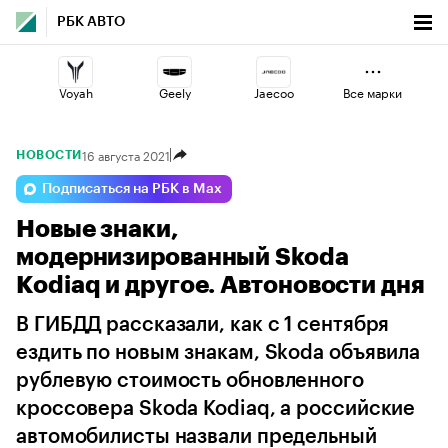
РБК АВТО
Voyah
Geely
Jaecoo
Все марки
16 августа 2021
НОВОСТИ
Omoda
Esteo
Changan
Подписаться на РБК в Max
Новые знаки,
Lada
Volga
Haval
модернизированный Skoda
Kodiaq и другое. Автоновости дня
В ГИБДД рассказали, как с 1 сентября
ездить по новым знакам, Skoda объявила
рублевую стоимость обновленного
кроссовера Skoda Kodiaq, а российские
автомобилисты назвали предельный