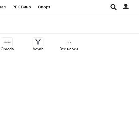
нал
РБК Вино
Спорт
ород
Стиль
Крипто
СПб
Конференции СПб
Omoda
Voyah
Все марки
аличной валюты