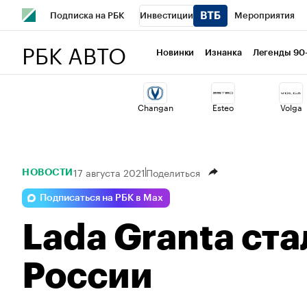
Подписка на РБК
Инвестиции
Мероприятия
РБК АВТО
Школа управления РБК
РБК Образование
РБК Курсы
Новинки
Изнанка
Легенды 90
РБК Бизнес-среда
Дискуссионный клуб
Исследован
Changan
Esteo
Volga
Спецпроекты
Проверка контрагентов
Политика
17 августа 2021
Поделиться
НОВОСТИ
Подписаться на РБК в Max
Lada Granta ст
России