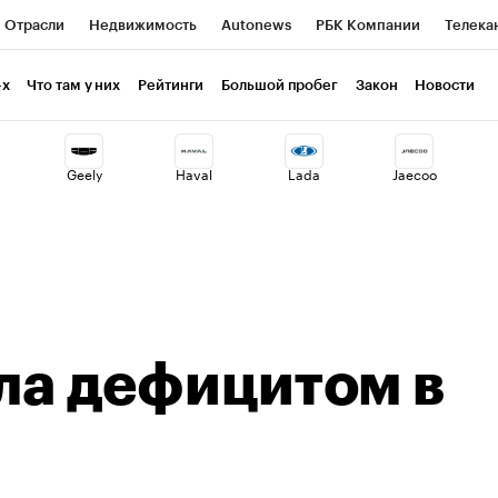
Отрасли
Недвижимость
Autonews
РБК Компании
Телека
РБК Life
Тренды
Визионеры
Национальные проекты
Г
-х
Что там у них
Рейтинги
Большой пробег
Закон
Новости
ия
Кредитные рейтинги
Франшизы
Газета
Спецпроекты 
Geely
Haval
Lada
Jaecoo
Экономика
Бизнес
Технологии и медиа
Финансы
Рынок н
ала дефицитом в