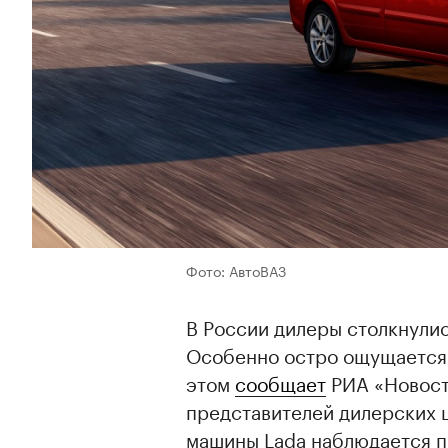
Фото: АвтоВАЗ
В России дилеры столкнулис
Особенно остро ощущается
этом
сообщает
РИА «Новост
представителей дилерских ц
машины Lada наблюдается п