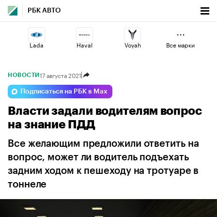
РБК АВТО
Lada
Haval
Voyah
Все марки
17 августа 2021
НОВОСТИ
Esteo
Jaecoo
Geely
Подписаться на РБК в Max
Власти задали водителям вопрос
Changan
Omoda
Volga
на знание ПДД
Все желающим предложили ответить на
вопрос, может ли водитель подъехать
задним ходом к пешеходу на тротуаре в
тоннеле