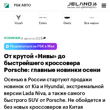
РБК АВТО
Voyah
Esteo
Geely
Все марки
19 августа 2021
НОВИНКИ
Jaecoo
Haval
Volga
Подписаться на РБК в Max
От крутой «Нивы» до
Changan
Lada
Omoda
быстрейшего кроссовера
Porsche: главные новинки осени
Осенью в России стартуют продажи
новинок от Kia и Hyundai, экстремальной
версии Lada Niva, а также самого
быстрого SUV от Porsche. Не обойдется и
без новых кроссоверов из Китая