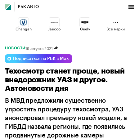
РБК АВТО
Changan
Jaecoo
Geely
Все марки
19 августа 2021
НОВОСТИ
Haval
Esteo
Omoda
Подписаться на РБК в Max
Техосмотр станет проще, новый
Volga
Voyah
Lada
внедорожник УАЗ и другое.
Автоновости дня
В МВД предложили существенно
упростить процедуру техосмотра, УАЗ
анонсировал премьеру новой модели, а
ГИБДД назвала регионы, где появились
продвинутые дорожные камеры