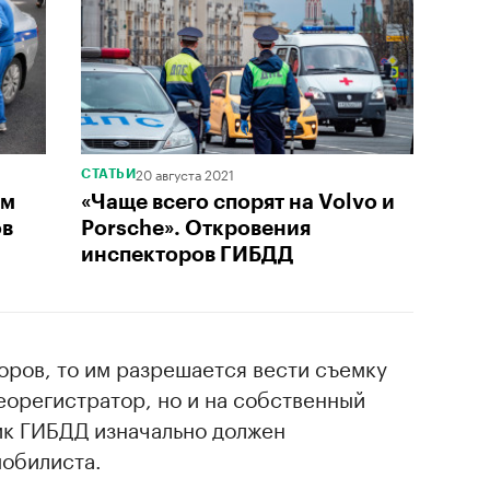
20 августа 2021
СТАТЬИ
ом
«Чаще всего спорят на Volvo и
ов
Porsche». Откровения
инспекторов ГИБДД
оров, то им разрешается вести съемку
еорегистратор, но и на собственный
ик ГИБДД изначально должен
мобилиста.