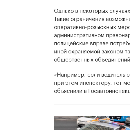
Однако в некоторых случаях
Такие ограничения возможн
оперативно-розыскных меро
административном правонар
полицейские вправе потребо
иной охраняемой законом та
общественных объединений 
«Например, если водитель 
при этом инспектору, тот м
объяснили в Госавтоинспек
00:00
/
00:00