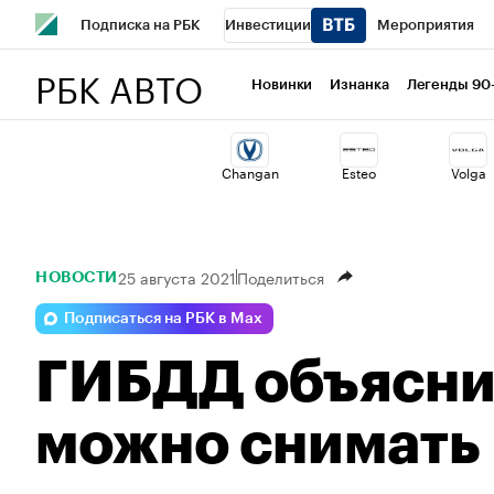
Подписка на РБК
Инвестиции
Мероприятия
РБК АВТО
Спорт
Школа управления РБК
РБК Образование
Новинки
Изнанка
Легенды 90
Стиль
Крипто
РБК Бизнес-среда
Дискуссионный 
Changan
Esteo
Volga
Спецпроекты СПб
Конференции СПб
Спецпроекты
Технологии и медиа
Финансы
Рынок наличной валю
25 августа 2021
Поделиться
НОВОСТИ
Подписаться на РБК в Max
ГИБДД объяснил
можно снимать 