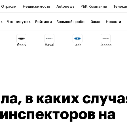
Отрасли
Недвижимость
Autonews
РБК Компании
Телека
РБК Курсы
РБК Life
Тренды
Визионеры
Национальные пр
-х
Что там у них
Рейтинги
Большой пробег
Закон
Новости
клуб
Исследования
Кредитные рейтинги
Франшизы
Газет
Geely
Haval
Lada
Jaecoo
Проверка контрагентов
Политика
Экономика
Бизнес
ты
а, в каких случа
инспекторов на