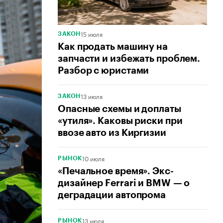
15 июля
ЗАКОН
Как продать машину на
запчасти и избежать проблем.
Разбор с юристами
13 июля
ЗАКОН
Опасные схемы и доплаты
«утиля». Каковы риски при
ввозе авто из Киргизии
10 июля
РЫНОК
«Печальное время». Экс-
дизайнер Ferrari и BMW — о
деградации автопрома
13 июля
РЫНОК