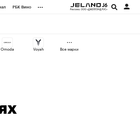
...
нал
РБК Вино
оекты
Город
а
Omoda
Voyah
Все марки
ях