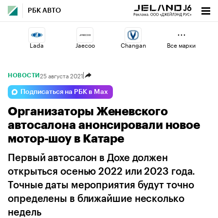
РБК АВТО
Lada
Jaecoo
Changan
Все марки
25 августа 2021
НОВОСТИ
Haval
Esteo
Geely
Подписаться на РБК в Max
Организаторы Женевского
Voyah
Omoda
Volga
автосалона анонсировали новое
мотор-шоу в Катаре
Первый автосалон в Дохе должен
открыться осенью 2022 или 2023 года.
Точные даты мероприятия будут точно
определены в ближайшие несколько
недель