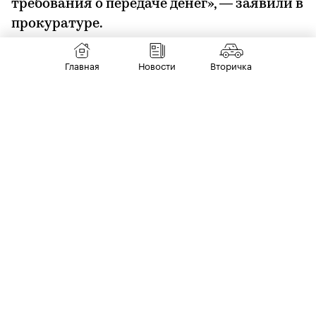
требования о передаче денег», — заявили в
прокуратуре.
Главная
Новости
Вторичка
Отмечается, что от автомобилиста
потребовали заплатить 10 тыс. руб., а в
случае отказа — девушка пойдет в полицию,
и сумма «долга» вырастет до 300 тыс. руб.
Впоследствии молодые люди напали на
прибывшего сотрудника ГАИ, «оскорбили и
повредили видеорегистратор» на его форме.
После злоумышленники скрылись с места
происшествия, однако их удалось задержать.
Их обвиняют в вымогательстве (по п. «а» ч. 2