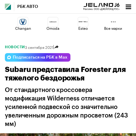
РБК АВТО
Changan
Omoda
Esteo
Все марки
3 сентября 2021
НОВОСТИ
Geely
Jaecoo
Voyah
Подписаться на РБК в Max
Subaru представила Forester для
Volga
Haval
Lada
тяжелого бездорожья
От стандартного кроссовера
модификация Wilderness отличается
усиленной подвеской со значительно
увеличенным дорожным просветом (243
мм)