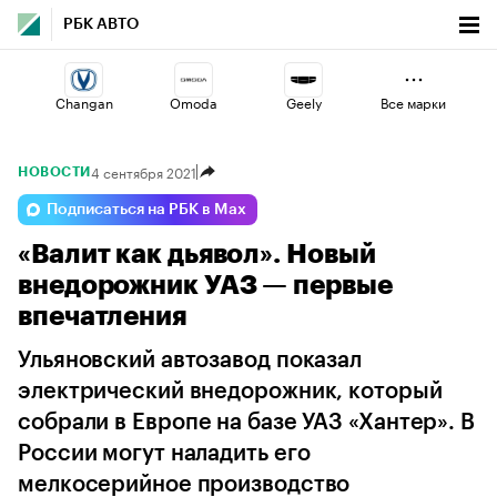
РБК АВТО
Changan
Omoda
Geely
Все марки
4 сентября 2021
НОВОСТИ
Haval
Lada
Voyah
Подписаться на РБК в Max
«Валит как дьявол». Новый
Esteo
Volga
Jaecoo
внедорожник УАЗ — первые
впечатления
Ульяновский автозавод показал
электрический внедорожник, который
собрали в Европе на базе УАЗ «Хантер». В
России могут наладить его
мелкосерийное производство