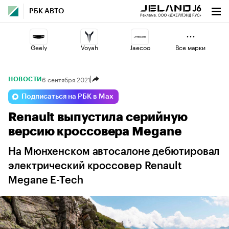
РБК АВТО
Geely
Voyah
Jaecoo
Все марки
6 сентября 2021
НОВОСТИ
Haval
Changan
Omoda
Подписаться на РБК в Max
Renault выпустила серийную
Volga
Lada
Esteo
версию кроссовера Megane
На Мюнхенском автосалоне дебютировал
электрический кроссовер Renault
Megane E-Tech