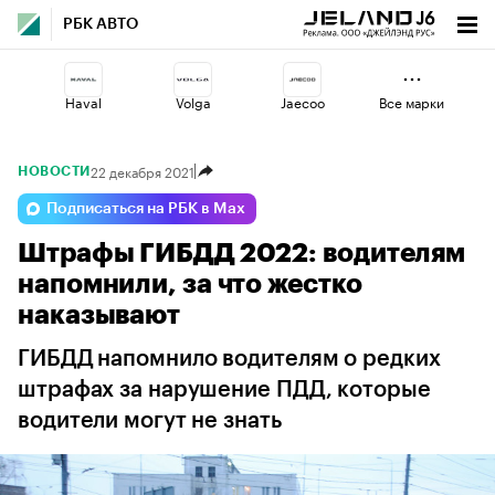
РБК АВТО
Haval
Volga
Jaecoo
Все марки
22 декабря 2021
НОВОСТИ
Omoda
Changan
Lada
Подписаться на РБК в Max
Штрафы ГИБДД 2022: водителям
Esteo
Geely
Voyah
напомнили, за что жестко
наказывают
ГИБДД напомнило водителям о редких
штрафах за нарушение ПДД, которые
водители могут не знать