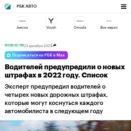
РБК АВТО
Jaecoo
Voyah
Omoda
Все марки
23 декабря 2021
НОВОСТИ
Geely
Esteo
Haval
Подписаться на РБК в Max
Водителей предупредили о новых
Volga
Lada
Changan
штрафах в 2022 году. Список
Эксперт предупредил водителей о
четырех новых дорожных штрафах,
которые могут коснуться каждого
автомобилиста в следующем году