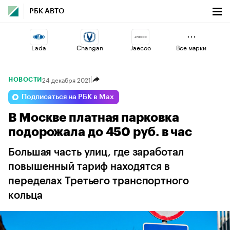
РБК АВТО
Lada
Changan
Jaecoo
Все марки
24 декабря 2021
НОВОСТИ
Omoda
Haval
Geely
Подписаться на РБК в Max
В Москве платная парковка
Esteo
Voyah
Volga
подорожала до 450 руб. в час
Большая часть улиц, где заработал
повышенный тариф находятся в
переделах Третьего транспортного
кольца